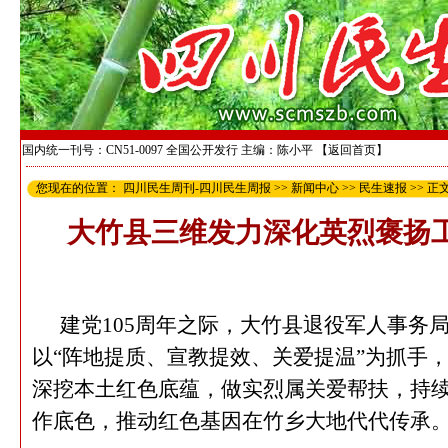
国内统一刊号：CN51-0097 全国公开发行 主编：陈小平
【返回首页】
您现在的位置：
四川民生周刊-四川民生周报
>>
新闻中心
>>
民生速报
>> 正
大竹县三维发力深化英烈褒扬工
建党
105
周年之际，大竹县退役军人事务
以“阵地提质、宣教提效、关爱提温”为抓手
深挖本土红色底蕴，做实烈属关爱帮扶，持
作底色，推动红色基因在竹乡大地代代传承